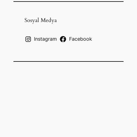
a
r
c
Sosyal Medya
h
Instagram
Facebook