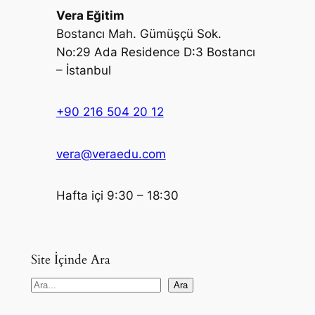
Vera Eğitim
Bostancı Mah. Gümüşçü Sok.
No:29 Ada Residence D:3 Bostancı
– İstanbul
+90 216 504 20 12
vera@veraedu.com
Hafta içi 9:30 – 18:30
Site İçinde Ara
S
Ara
e