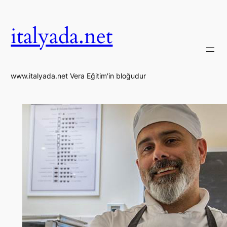
İçeriğe
geç
italyada.net
www.italyada.net Vera Eğitim'in bloğudur