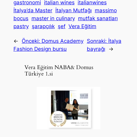
gastronomi
italian wines
italianwines
İtalya’da Master
İtalyan Mutfağı
massimo
bocus
master in culinary
mutfak sanatları
pastry
şarapçılık
şef
Vera Eğitim
←
Önceki:
Domus Academy
Sonraki:
İtalya
Fashion Design bursu
bayrağı
→
Vera Eğitim NABA& Domus
Türkiye 1.si