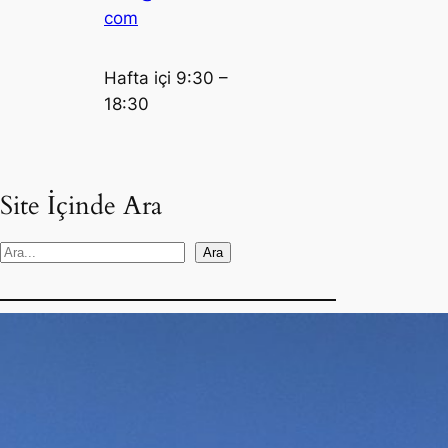
com
Hafta içi 9:30 –
18:30
Site İçinde Ara
S
Ara
e
a
r
c
Sosyal
h
Medya