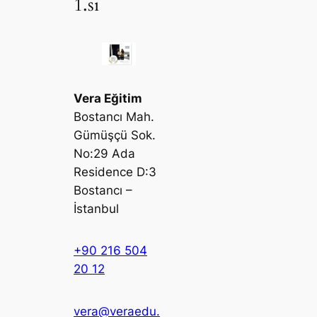
1.si
Vera Eğitim
Bostancı Mah.
Gümüşçü Sok.
No:29 Ada
Residence D:3
Bostancı –
İstanbul
+90 216 504
20 12
vera@veraedu.