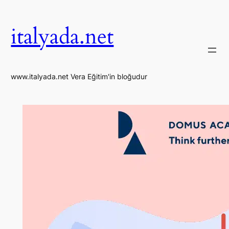
İçeriğe
geç
italyada.net
www.italyada.net Vera Eğitim'in bloğudur