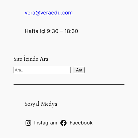
vera@veraedu.com
Hafta içi 9:30 – 18:30
Site İçinde Ara
S
Ara
e
a
r
c
Sosyal Medya
h
Instagram
Facebook