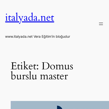
İçeriğe
geç
italyada.net
www.italyada.net Vera Eğitim'in bloğudur
Etiket:
Domus
burslu master