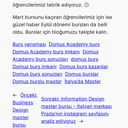
öğrencilerimizi tebrik ediyoruz. 🙂
Mart bursunu kaçıran öğrencilerimiz için ise
güzel haber Eylül dönemi bursları da belli
oldu. Burslar için bloğumuzu takipte kalın.
Burs yarışması
Domus Academy burs
Domus Academy burs imkanı
Domus
Academy burs sonuçları
domus burs
Domus burs imkanı
Domus burs kazanlar
Domus burs sonuçları
Domus burslar
Domus burslu master
İtalya’da Master
←
Önceki:
Sonraki:
Information Design
Business
master bursu – İtalyan markası
Design
Prada’nın instagram sayfasını
master
analiz ediyoruz
→
bursu