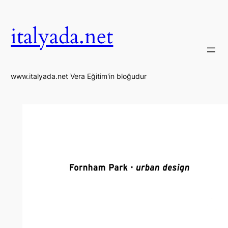
İçeriğe
geç
italyada.net
www.italyada.net Vera Eğitim'in bloğudur