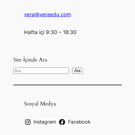
vera@veraedu.com
Hafta içi 9:30 – 18:30
Site İçinde Ara
S
Ara
e
a
r
c
Sosyal Medya
h
Instagram
Facebook