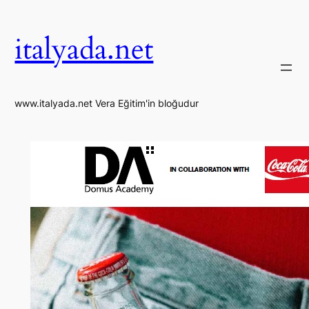
İçeriğe
geç
italyada.net
www.italyada.net Vera Eğitim'in bloğudur