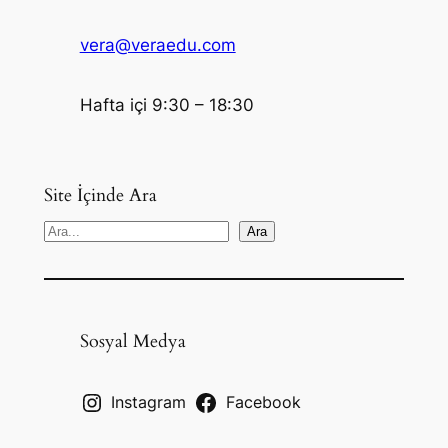
vera@veraedu.com
Hafta içi 9:30 – 18:30
Site İçinde Ara
S
Ara
e
a
r
c
Sosyal Medya
h
Instagram
Facebook