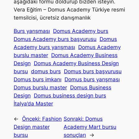
aşağıdaki formu doldurup bizden isteyin.
Vera Eğitim – Domus Academy Türkiye resmi
temsilcisi, ücretsiz danışmanlık
Burs yarışması
Domus Academy burs
Domus Academy burs başvurusu
Domus
Academy burs yarışması
Domus Academy
burslu master
Domus Academy Business
Design
Domus Academy Business Design
bursu
domus burs
Domus burs başvurusu
Domus burs imkanı
Domus burs yarışması
Domus burslu master
Domus Business
Design
Domus business design burs
İtalya’da Master
←
Önceki:
Fashion
Sonraki:
Domus
Design master
Academy Mart bursu
bursu
sonuçları
→