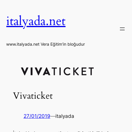
İçeriğe
geç
italyada.net
www.italyada.net Vera Eğitim'in bloğudur
Vivaticket
27/01/2019
—
italyada