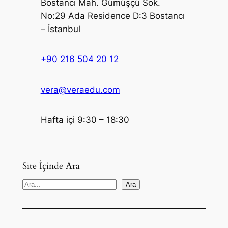
Bostancı Mah. Gümüşçü Sok.
No:29 Ada Residence D:3 Bostancı
– İstanbul
+90 216 504 20 12
vera@veraedu.com
Hafta içi 9:30 – 18:30
Site İçinde Ara
S
Ara
e
a
r