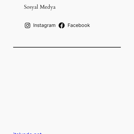
c
Sosyal Medya
h
Instagram
Facebook