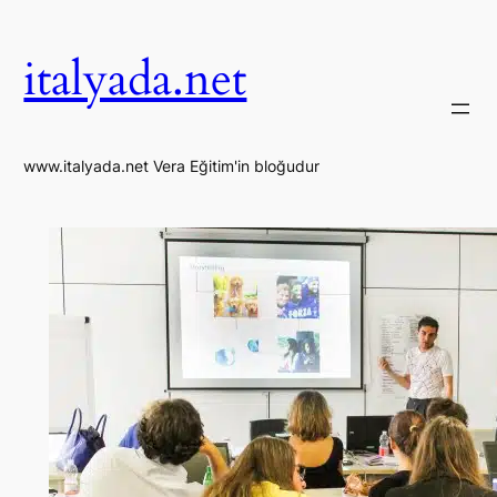
İçeriğe
geç
italyada.net
www.italyada.net Vera Eğitim'in bloğudur