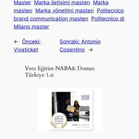
Master
Marka iletişimi masterı
Marka
masterı
Marka yönetimi masterı
Politecnico
brand communication masterı
Politecnico di
Milano master
←
Önceki:
Sonraki:
Antonio
Vivaticket
Cosentino
→
Vera Eğitim NABA& Domus
Türkiye 1.si