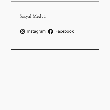
a
r
c
Sosyal Medya
h
Instagram
Facebook