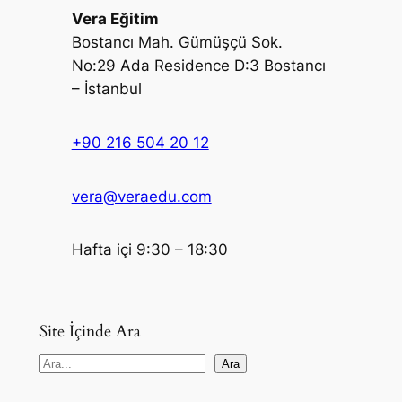
Vera Eğitim
Bostancı Mah. Gümüşçü Sok.
No:29 Ada Residence D:3 Bostancı
– İstanbul
+90 216 504 20 12
vera@veraedu.com
Hafta içi 9:30 – 18:30
Site İçinde Ara
S
Ara
e