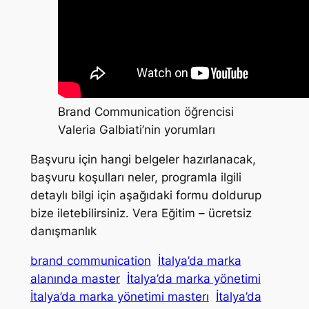
Brand Communication öğrencisi
Valeria Galbiati’nin yorumları
Başvuru için hangi belgeler hazırlanacak,
başvuru koşulları neler, programla ilgili
detaylı bilgi için aşağıdaki formu doldurup
bize iletebilirsiniz. Vera Eğitim – ücretsiz
danışmanlık
brand communication
İtalya’da marka
alanında master
İtalya’da marka yönetimi
İtalya’da marka yönetimi masterı
İtalya’da