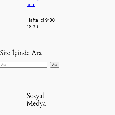
com
Hafta içi 9:30 –
18:30
Site İçinde Ara
S
Ara
e
a
r
c
Sosyal
h
Medya