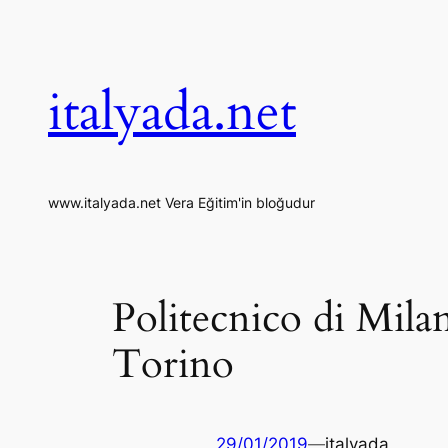
İçeriğe
geç
italyada.net
www.italyada.net Vera Eğitim'in bloğudur
Politecnico di Mila
Torino
29/01/2019
—
italyada