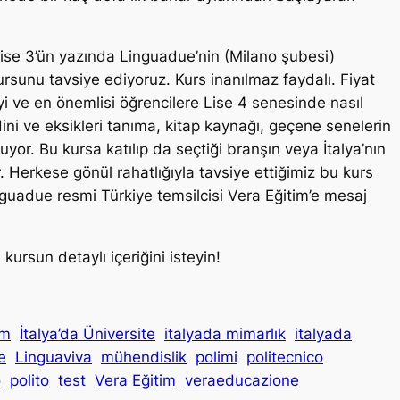
Lise 3’ün yazında Linguadue’nin (Milano şubesi)
ursunu tavsiye ediyoruz. Kurs inanılmaz faydalı. Fiyat
yi ve en önemlisi öğrencilere Lise 4 senesinde nasıl
ini ve eksikleri tanıma, kitap kaynağı, geçene senelerin
uyor. Bu kursa katılıp da seçtiği branşın veya İtalya’nın
 Herkese gönül rahatlığıyla tavsiye ettiğimiz bu kurs
nguadue resmi Türkiye temsilcisi Vera Eğitim’e mesaj
ursun detaylı içeriğini isteyin!
im
İtalya’da Üniversite
italyada mimarlık
italyada
e
Linguaviva
mühendislik
polimi
politecnico
o
polito
test
Vera Eğitim
veraeducazione