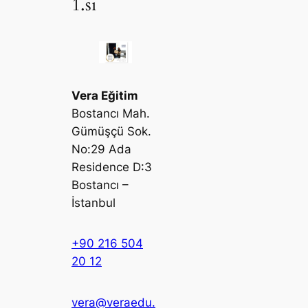
1.si
Vera Eğitim
Bostancı Mah.
Gümüşçü Sok.
No:29 Ada
Residence D:3
Bostancı –
İstanbul
+90 216 504
20 12
vera@veraedu.