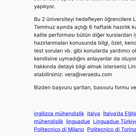
yapılıyor.
Bu 2 üniversiteyi hedefleyen öğrencilere 
Temmuz ayında açtığı 6 haftalık hazırlık k
kalite performası bütün diğer kurslardan i
hazırlanmaları konusunda bilgi, özet, kend
test soruları vb. gibi konularda yardımcı ol
kendisine uymadığını anlayanlar da oluyor.
hakkında detaylı bilgi almak isterseniz Li
atabilirsiniz:
vera@veraedu.com
Bizden başvuru şartları, basvuru formu ve k
ingilizce mühendislik
italya
İtalya’da Eğit
mühendislik
linguadue
Linguadue Türkiy
Politecnico di Milano
Politecnico di Torin