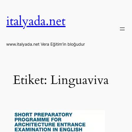
İçeriğe
geç
italyada.net
www.italyada.net Vera Eğitim'in bloğudur
Etiket:
Linguaviva