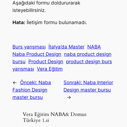
Aşağıdaki formu doldururarak
isteyebilirsiniz.
Hata:
İletişim formu bulunamadı.
Burs yarışması
İtalya’da Master
NABA
Naba Product Design
naba product design
bursu
Product Design
product design burs
yarışması
Vera Eğitim
←
Önceki:
Naba
Sonraki:
Naba Interior
Fashion Design
Design master bursu
master bursu
→
Vera Eğitim NABA& Domus
Türkiye 1.si