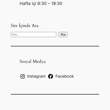
Hafta içi 9:30 – 18:30
Site İçinde Ara
S
Ara
e
a
r
c
Sosyal Medya
h
Instagram
Facebook