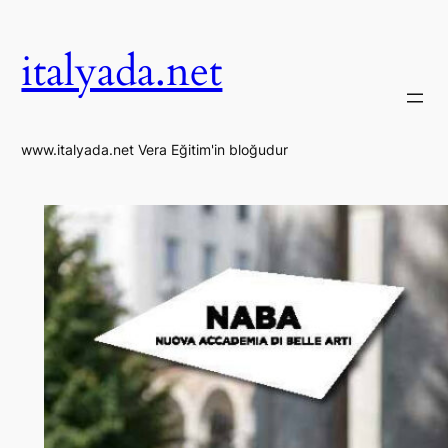
İçeriğe
geç
italyada.net
www.italyada.net Vera Eğitim'in bloğudur