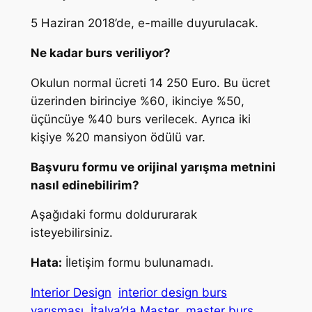
5 Haziran 2018’de, e-maille duyurulacak.
Ne kadar burs veriliyor?
Okulun normal ücreti 14 250 Euro. Bu ücret
üzerinden birinciye %60, ikinciye %50,
üçüncüye %40 burs verilecek. Ayrıca iki
kişiye %20 mansiyon ödülü var.
Başvuru formu ve orijinal yarışma metnini
nasıl edinebilirim?
Aşağıdaki formu doldururarak
isteyebilirsiniz.
Hata:
İletişim formu bulunamadı.
Interior Design
interior design burs
yarışması
İtalya’da Master
master burs