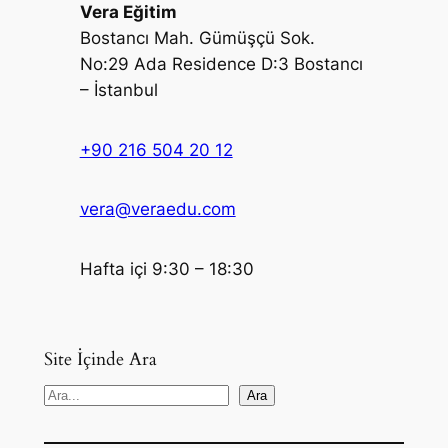
Vera Eğitim
Bostancı Mah. Gümüşçü Sok.
No:29 Ada Residence D:3 Bostancı
– İstanbul
+90 216 504 20 12
vera@veraedu.com
Hafta içi 9:30 – 18:30
Site İçinde Ara
S
Ara
e