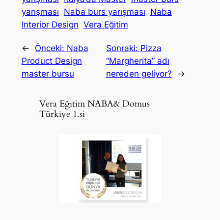
yarışması
Naba burs yarışması
Naba
Interior Design
Vera Eğitim
←
Önceki:
Naba
Sonraki:
Pizza
Product Design
“Margherita” adı
master bursu
nereden geliyor?
→
Vera Eğitim NABA& Domus
Türkiye 1.si