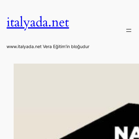
İçeriğe
geç
italyada.net
www.italyada.net Vera Eğitim'in bloğudur