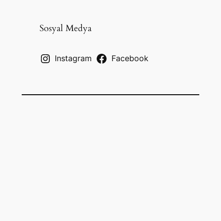
a
r
c
Sosyal Medya
h
Instagram
Facebook