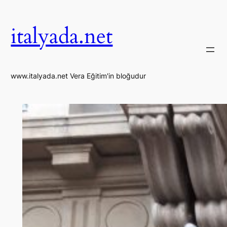
İçeriğe
geç
italyada.net
www.italyada.net Vera Eğitim'in bloğudur