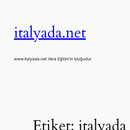
İçeriğe
geç
italyada.net
www.italyada.net Vera Eğitim'in bloğudur
Etiket:
italyad