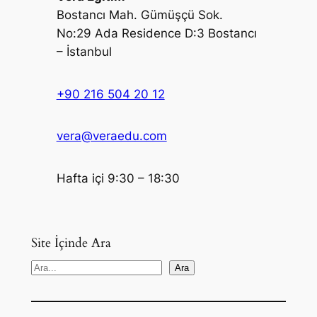
Bostancı Mah. Gümüşçü Sok.
No:29 Ada Residence D:3 Bostancı
– İstanbul
+90 216 504 20 12
vera@veraedu.com
Hafta içi 9:30 – 18:30
Site İçinde Ara
S
Ara
e
a