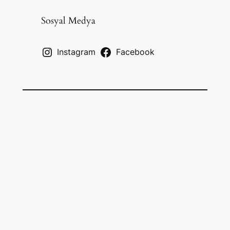
r
c
Sosyal Medya
h
Instagram
Facebook