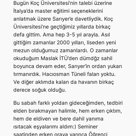
Bugün Koç Üniversitesi’nin talebi üzerine
İtalya’da master eğitimi seçeneklerini
anlatmak üzere Sarıyer’e davetliydik. Koç
Üniversitesi’ne geçtiğimiz yıllarda birkaç
defa gittim. Ama hep 3-5 yıl arayla. Asıl
gittiğim zamanlar 2000 yılları, liseden yeni
mezun olduğumuz zamanlardı. O zamanlar
okuduğum Maslak İTÜ’den dümdğz sahil
boyunca devam eder, Sarıyer’in ordan yukarı
tırmanırdık. Hacıosman Tüneli falan yoktu.
Ve diğer aklımda kalan da havanın birkaç
derece soğuk olduğu.
Bu sabah farklı yoldan gideceğimden, tedbiri
elden bırakmayan halimle, hem erken çıktım,
hem de eldiven ve bere dahil yanıma
ısıtacak eşyalarımı aldım:) Seminer
saatinden erken oraya varınca Öğrenci