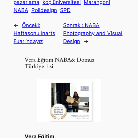
pazarlama
koç üniversitesi
Marangoni
NABA
Polidesign
SPD
←
Önceki:
Sonraki:
NABA
Haftasonu Inarts
Photography and Visual
Fuarı’ndayız
Design
→
Vera Eğitim NABA& Domus
Türkiye 1.si
Vera Eğitim