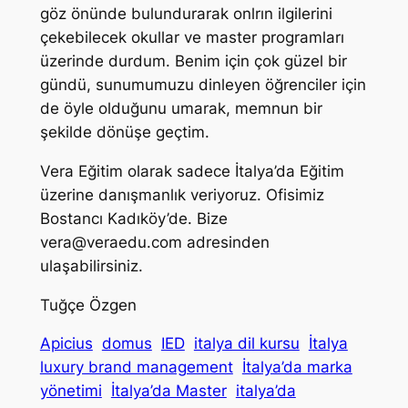
göz önünde bulundurarak onlrın ilgilerini
çekebilecek okullar ve master programları
üzerinde durdum. Benim için çok güzel bir
gündü, sunumumuzu dinleyen öğrenciler için
de öyle olduğunu umarak, memnun bir
şekilde dönüşe geçtim.
Vera Eğitim olarak sadece İtalya’da Eğitim
üzerine danışmanlık veriyoruz. Ofisimiz
Bostancı Kadıköy’de. Bize
vera@veraedu.com
adresinden
ulaşabilirsiniz.
Tuğçe Özgen
Apicius
domus
IED
italya dil kursu
İtalya
luxury brand management
İtalya’da marka
yönetimi
İtalya’da Master
italya’da