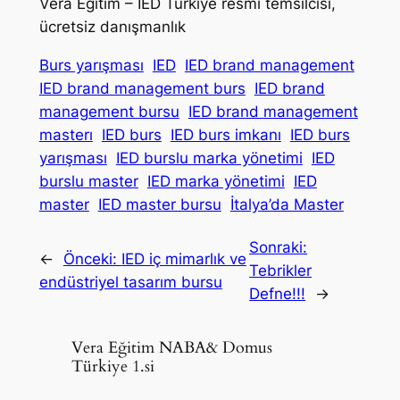
Vera Eğitim – IED Türkiye resmi temsilcisi,
ücretsiz danışmanlık
Burs yarışması
IED
IED brand management
IED brand management burs
IED brand
management bursu
IED brand management
masterı
IED burs
IED burs imkanı
IED burs
yarışması
IED burslu marka yönetimi
IED
burslu master
IED marka yönetimi
IED
master
IED master bursu
İtalya’da Master
Sonraki:
←
Önceki:
IED iç mimarlık ve
Tebrikler
endüstriyel tasarım bursu
Defne!!!
→
Vera Eğitim NABA& Domus
Türkiye 1.si