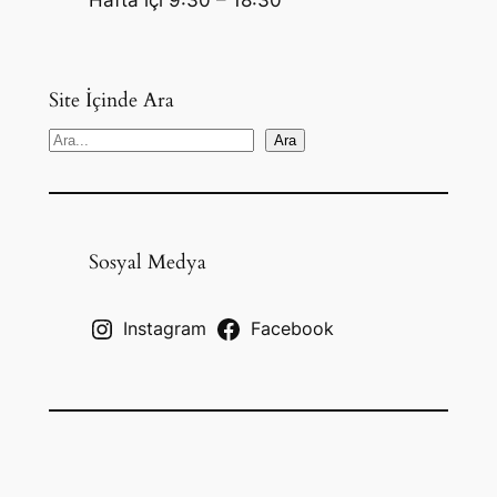
Site İçinde Ara
S
Ara
e
a
r
c
Sosyal Medya
h
Instagram
Facebook