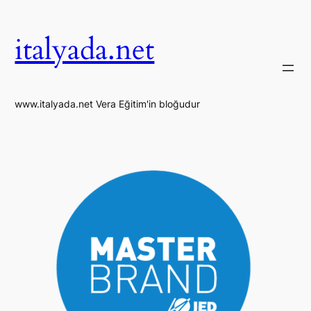
İçeriğe
geç
italyada.net
www.italyada.net Vera Eğitim'in bloğudur