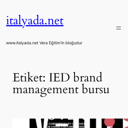
İçeriğe
geç
italyada.net
www.italyada.net Vera Eğitim'in bloğudur
Etiket:
IED brand
management bursu