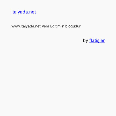
italyada.net
www.italyada.net Vera Eğitim'in bloğudur
by
flatişler