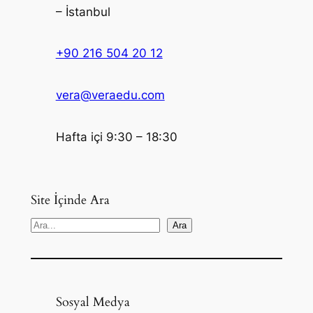
– İstanbul
+90 216 504 20 12
vera@veraedu.com
Hafta içi 9:30 – 18:30
Site İçinde Ara
S
Ara
e
a
r
c
Sosyal Medya