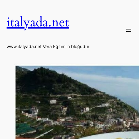
İçeriğe
geç
italyada.net
www.italyada.net Vera Eğitim'in bloğudur