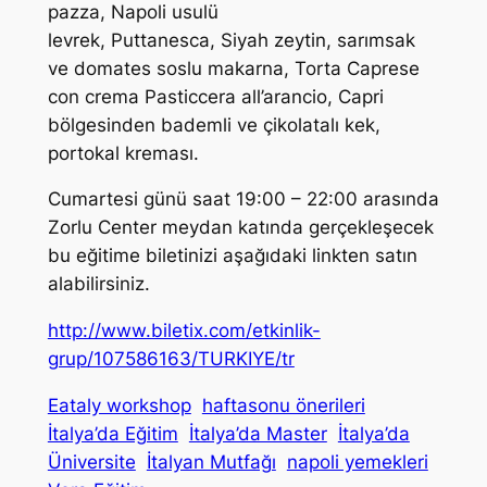
pazza, Napoli usulü
levrek, Puttanesca, Siyah zeytin, sarımsak
ve domates soslu makarna, Torta Caprese
con crema Pasticcera all’arancio, Capri
bölgesinden bademli ve çikolatalı kek,
portokal kreması.
Cumartesi günü saat 19:00 – 22:00 arasında
Zorlu Center meydan katında gerçekleşecek
bu eğitime biletinizi aşağıdaki linkten satın
alabilirsiniz.
http://www.biletix.com/etkinlik-
grup/107586163/TURKIYE/tr
Eataly workshop
haftasonu önerileri
İtalya’da Eğitim
İtalya’da Master
İtalya’da
Üniversite
İtalyan Mutfağı
napoli yemekleri