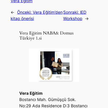
Vera Eğitim
←
Önceki:
Vera Eğitim’den
Sonraki:
IED
kitap önerisi
Workshop
→
Vera Eğitim NABA& Domus
Türkiye 1.si
Vera Eğitim
Bostancı Mah. Gümüşçü Sok.
No:29 Ada Residence D:3 Bostancı