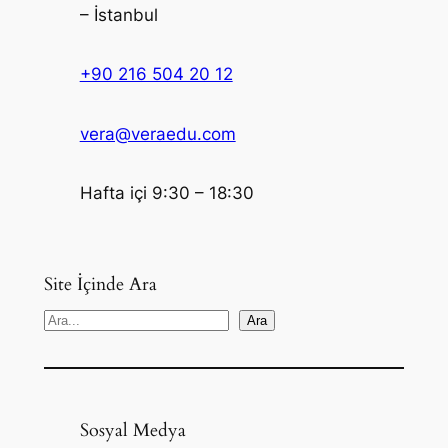
– İstanbul
+90 216 504 20 12
vera@veraedu.com
Hafta içi 9:30 – 18:30
Site İçinde Ara
S
Ara
e
a
r
c
Sosyal Medya