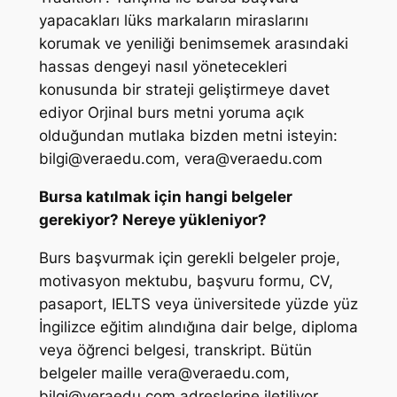
yapacakları lüks markaların miraslarını
korumak ve yeniliği benimsemek arasındaki
hassas dengeyi nasıl yönetecekleri
konusunda bir strateji geliştirmeye davet
ediyor Orjinal burs metni yoruma açık
olduğundan mutlaka bizden metni isteyin:
bilgi@veraedu.com
,
vera@veraedu.com
Bursa katılmak için hangi belgeler
gerekiyor? Nereye yükleniyor?
Burs başvurmak için gerekli belgeler proje,
motivasyon mektubu, başvuru formu, CV,
pasaport, IELTS veya üniversitede yüzde yüz
İngilizce eğitim alındığına dair belge, diploma
veya öğrenci belgesi, transkript. Bütün
belgeler maille
vera@veraedu.com
,
bilgi@veraedu.com
adreslerine iletiliyor.