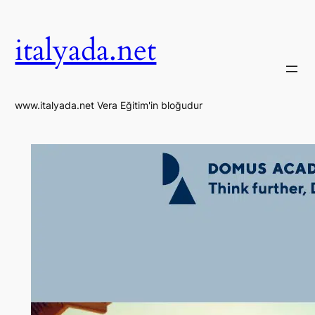
İçeriğe
geç
italyada.net
www.italyada.net Vera Eğitim'in bloğudur