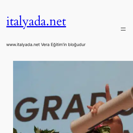
İçeriğe
geç
italyada.net
www.italyada.net Vera Eğitim'in bloğudur