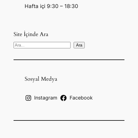
Hafta içi 9:30 – 18:30
Site İçinde Ara
S
Ara
e
a
r
c
Sosyal Medya
h
Instagram
Facebook