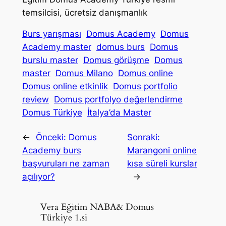
temsilcisi, ücretsiz danışmanlık
Burs yarışması
Domus Academy
Domus
Academy master
domus burs
Domus
burslu master
Domus görüşme
Domus
master
Domus Milano
Domus online
Domus online etkinlik
Domus portfolio
review
Domus portfolyo değerlendirme
Domus Türkiye
İtalya’da Master
←
Önceki:
Domus
Sonraki:
Academy burs
Marangoni online
başvuruları ne zaman
kısa süreli kurslar
açılıyor?
→
Vera Eğitim NABA& Domus
Türkiye 1.si