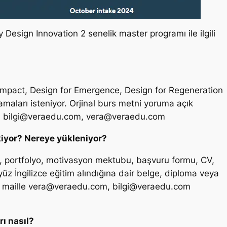
sign Innovation 2 senelik master programı ile ilgili
Impact, Design for Emergence, Design for Regeneration
lamaları isteniyor. Orjinal burs metni yoruma açık
:
bilgi@veraedu.com
,
vera@veraedu.com
kiyor? Nereye yükleniyor?
e, portfolyo, motivasyon mektubu, başvuru formu, CV,
z İngilizce eğitim alındığına dair belge, diploma veya
r maille
vera@veraedu.com
,
bilgi@veraedu.com
ı nasıl?