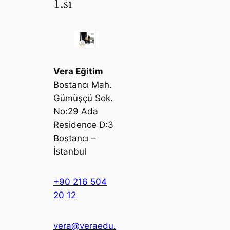
1.si
Vera Eğitim
Bostancı Mah.
Gümüşçü Sok.
No:29 Ada
Residence D:3
Bostancı –
İstanbul
+90 216 504
20 12
vera@veraedu.