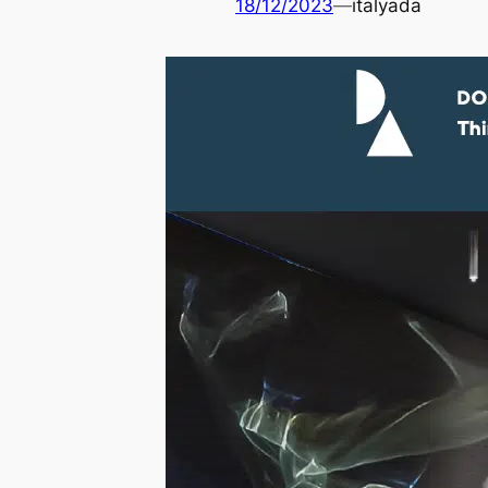
18/12/2023
—
italyada