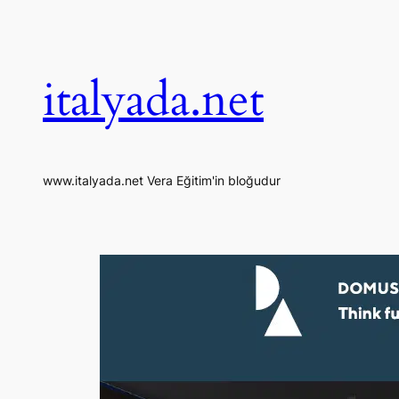
İçeriğe
geç
italyada.net
www.italyada.net Vera Eğitim'in bloğudur