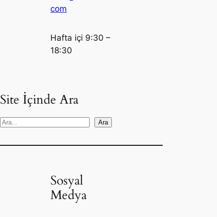
com
Hafta içi 9:30 –
18:30
Site İçinde Ara
S
Ara
e
a
r
c
Sosyal
h
Medya