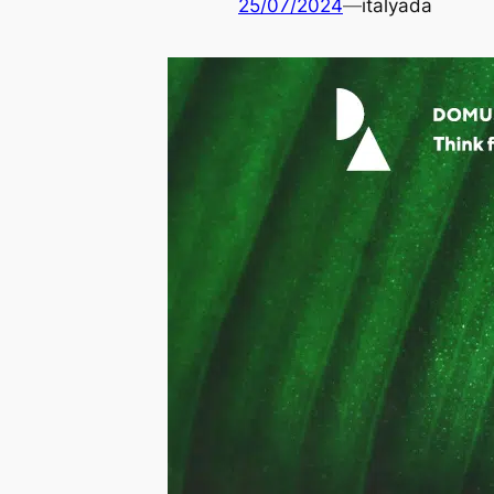
25/07/2024
—
italyada