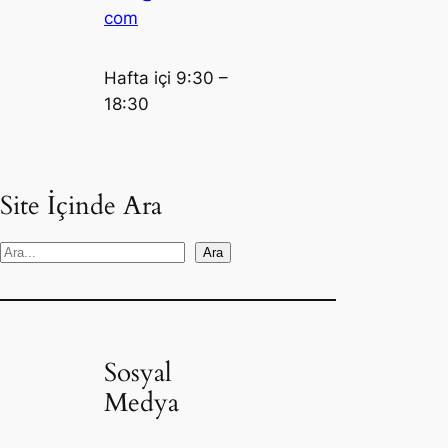
com
Hafta içi 9:30 –
18:30
Site İçinde Ara
S
Ara
e
a
r
c
Sosyal
h
Medya