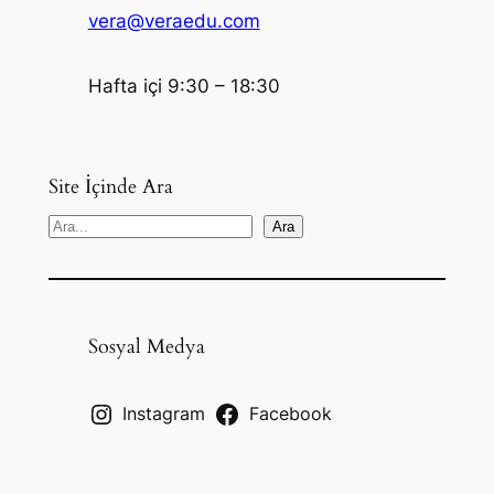
vera@veraedu.com
Hafta içi 9:30 – 18:30
Site İçinde Ara
S
Ara
e
a
r
c
Sosyal Medya
h
Instagram
Facebook