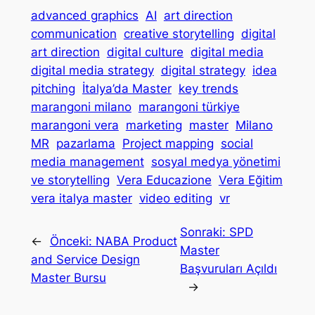
advanced graphics
AI
art direction
communication
creative storytelling
digital
art direction
digital culture
digital media
digital media strategy
digital strategy
idea
pitching
İtalya’da Master
key trends
marangoni milano
marangoni türkiye
marangoni vera
marketing
master
Milano
MR
pazarlama
Project mapping
social
media management
sosyal medya yönetimi
ve storytelling
Vera Educazione
Vera Eğitim
vera italya master
video editing
vr
Sonraki:
SPD
←
Önceki:
NABA Product
Master
and Service Design
Başvuruları Açıldı
Master Bursu
→