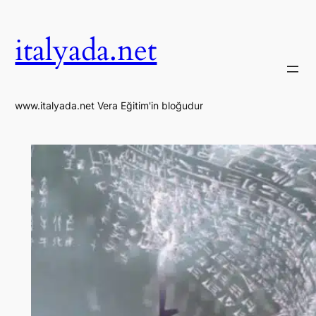
İçeriğe
geç
italyada.net
www.italyada.net Vera Eğitim'in bloğudur