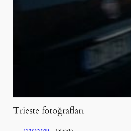
Trieste fotoğrafları
11/02/2019
—
italyada