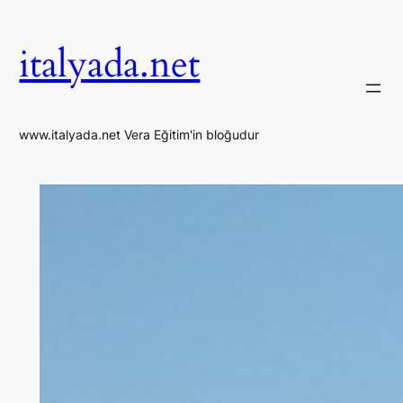
İçeriğe
geç
italyada.net
www.italyada.net Vera Eğitim'in bloğudur