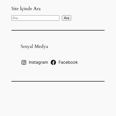
Site İçinde Ara
S
Ara
e
a
r
c
Sosyal Medya
h
Instagram
Facebook