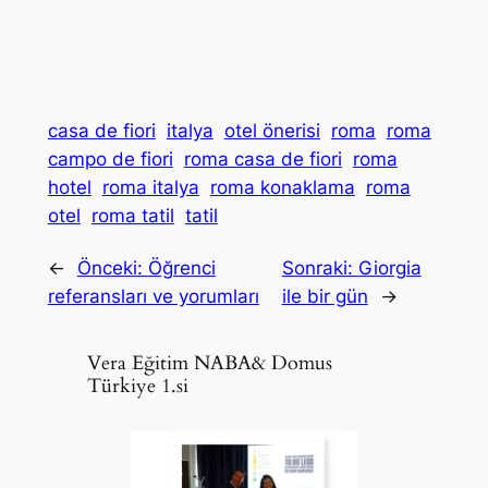
casa de fiori
italya
otel önerisi
roma
roma
campo de fiori
roma casa de fiori
roma
hotel
roma italya
roma konaklama
roma
otel
roma tatil
tatil
←
Önceki:
Öğrenci
Sonraki:
Giorgia
referansları ve yorumları
ile bir gün
→
Vera Eğitim NABA& Domus
Türkiye 1.si