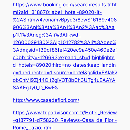
https://www.booking.com/searchresults.tr.ht
ml?aid=318670;label=hotel-89020-it-
%2AShtmw47onamvBpyq3r8ewS161697408
906%3Apl%3Ata%3Ap1%3Ap2%3Aac%3Aa
p1t1%3Aneg%3Afi%3Atikwd-
12600029130%3Alp1012782%3Ali%3Adec%
3Adm;sid=f39df86fef420ec9a450e460e2ef
c0bb;city=-126693;expand_sb=1;highlighte
d_hotels=89020;hlrd=no_dates;keep_landin
g=1;redirected=1;source=hotel&gclid=EAIaIQ
obChMI9Zj44Oit2gIVQT8bCh3UTg4uEAAYA
SAAEgJy0_D_BwE&
http://www.casadefiori.com/
https://www.tripadvisor.com.tr/Hotel_Review
-g187791-d758230-Reviews-Casa_de_Fiori-
Rome_Lazio.html