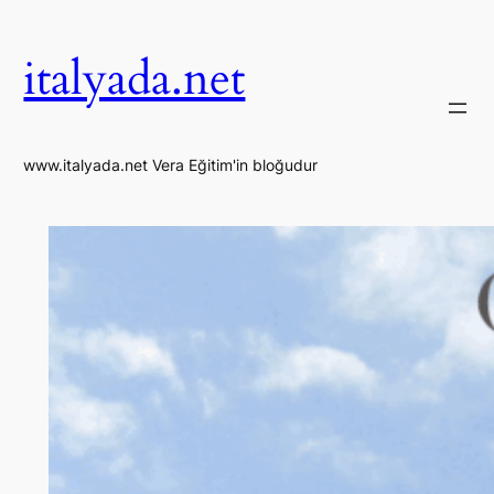
İçeriğe
geç
italyada.net
www.italyada.net Vera Eğitim'in bloğudur