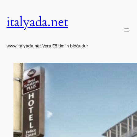
İçeriğe
geç
italyada.net
www.italyada.net Vera Eğitim'in bloğudur