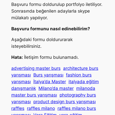
Başvuru formu doldurulup portfolyo iletiliyor.
Sonrasında beğenilen adaylarla skype
mülakatı yapılıyor.
Başvuru formunu nasıl edinebilirim?
Aşağıdaki formu doldururarak
isteyebilirsiniz.
Hata:
İletişim formu bulunamadı.
advertising master burs
architecture burs
yarışması
Burs yarışması
fashion burs
yarışması
İtalya’da Master
italyada eğitim
danışmanlık
Milano’da master
milanoda
master burs yarışması
photography burs
yarışması
product design burs yarışması
raffles
raffles milano
raffles milano burs