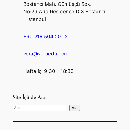
Bostancı Mah. Gümüşçü Sok.
No:29 Ada Residence D:3 Bostancı
– İstanbul
+90 216 504 20 12
vera@veraedu.com
Hafta içi 9:30 – 18:30
Site İçinde Ara
S
Ara
e
a