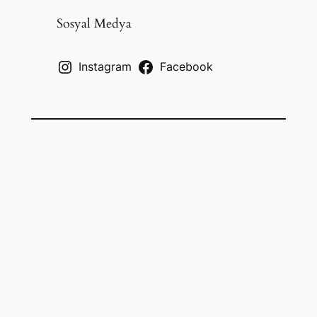
r
c
Sosyal Medya
h
Instagram
Facebook