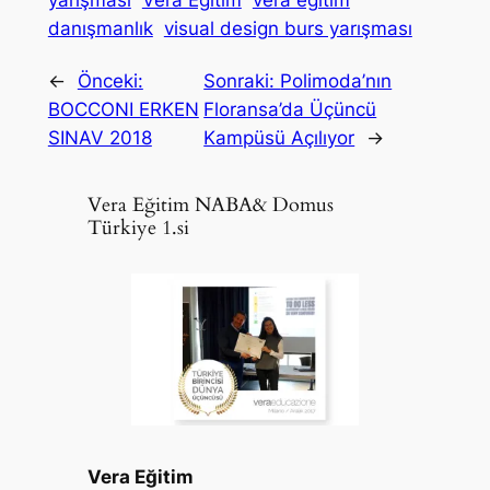
yarışması
Vera Eğitim
vera eğitim
danışmanlık
visual design burs yarışması
←
Önceki:
Sonraki:
Polimoda’nın
BOCCONI ERKEN
Floransa’da Üçüncü
SINAV 2018
Kampüsü Açılıyor
→
Vera Eğitim NABA& Domus
Türkiye 1.si
Vera Eğitim