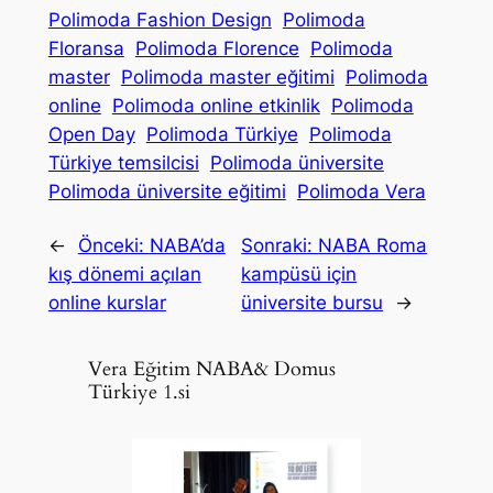
Polimoda Fashion Design
Polimoda
Floransa
Polimoda Florence
Polimoda
master
Polimoda master eğitimi
Polimoda
online
Polimoda online etkinlik
Polimoda
Open Day
Polimoda Türkiye
Polimoda
Türkiye temsilcisi
Polimoda üniversite
Polimoda üniversite eğitimi
Polimoda Vera
←
Önceki:
NABA’da
Sonraki:
NABA Roma
kış dönemi açılan
kampüsü için
online kurslar
üniversite bursu
→
Vera Eğitim NABA& Domus
Türkiye 1.si