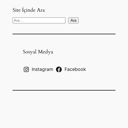
Site İçinde Ara
S
Ara
e
a
r
c
Sosyal Medya
h
Instagram
Facebook