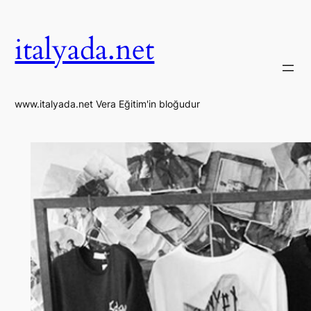
İçeriğe
geç
italyada.net
www.italyada.net Vera Eğitim'in bloğudur