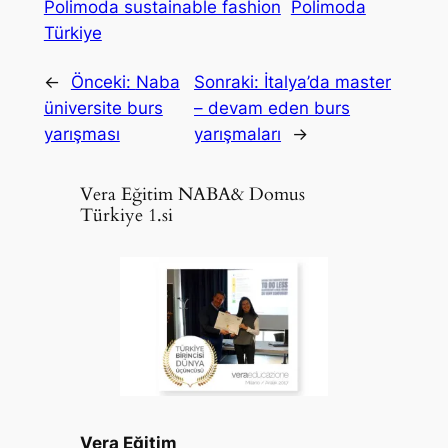
Polimoda sustainable fashion
Polimoda
Türkiye
←
Önceki:
Naba
Sonraki:
İtalya’da master
üniversite burs
– devam eden burs
yarışması
yarışmaları
→
Vera Eğitim NABA& Domus
Türkiye 1.si
Vera Eğitim