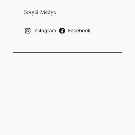
r
c
Sosyal Medya
h
Instagram
Facebook