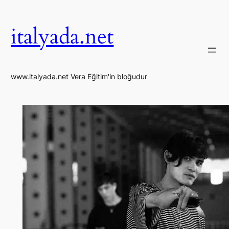
İçeriğe
geç
italyada.net
www.italyada.net Vera Eğitim'in bloğudur