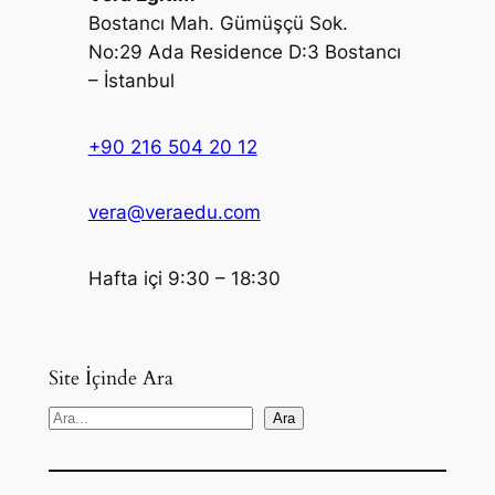
Bostancı Mah. Gümüşçü Sok.
No:29 Ada Residence D:3 Bostancı
– İstanbul
+90 216 504 20 12
vera@veraedu.com
Hafta içi 9:30 – 18:30
Site İçinde Ara
S
Ara
e
a