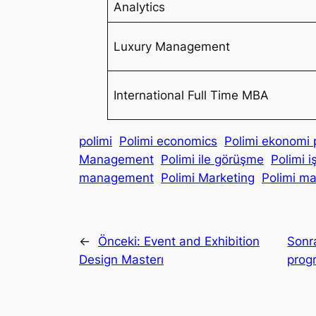
Analytics
Luxury Management
International Full Time MBA
polimi
Polimi economics
Polimi ekonomi 
Management
Polimi ile görüşme
Polimi i
management
Polimi Marketing
Polimi ma
←
Önceki:
Event and Exhibition
Sonr
Design Masterı
prog