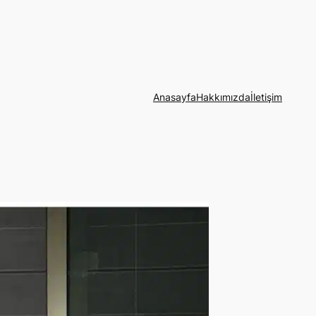
Anasayfa
Hakkımızda
İletişim
Vera
Eğitim
NABA&
Domus
Türkiye