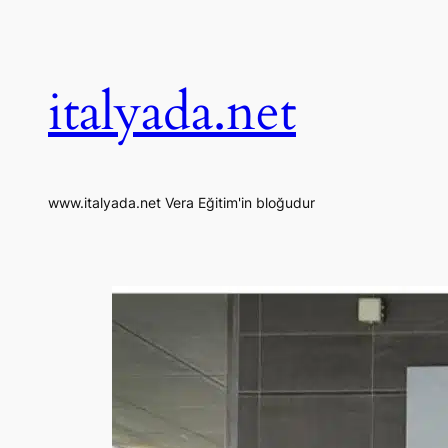
İçeriğe
geç
italyada.net
www.italyada.net Vera Eğitim'in bloğudur