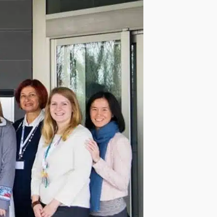
1.si
Vera Eğitim
Bostancı Mah.
Gümüşçü Sok.
No:29 Ada
Residence D:3
Bostancı –
İstanbul
+90 216 504
20 12
vera@veraedu.