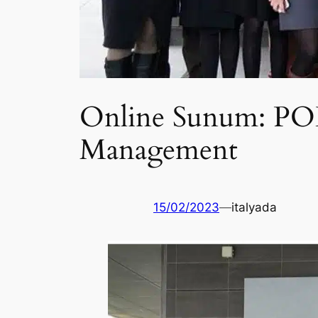
Online Sunum: POL
Management
15/02/2023
—
italyada