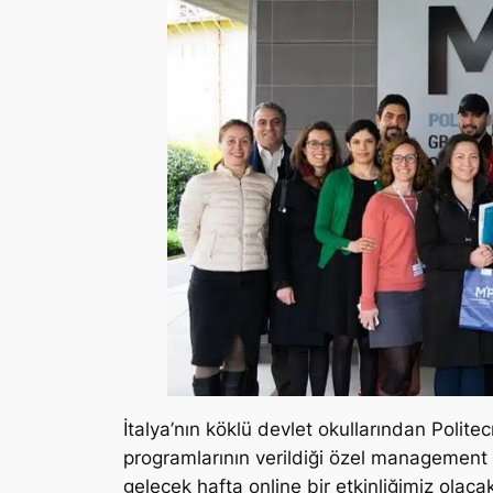
İtalya’nın köklü devlet okullarından Polit
programlarının verildiği özel managemen
gelecek hafta online bir etkinliğimiz olac