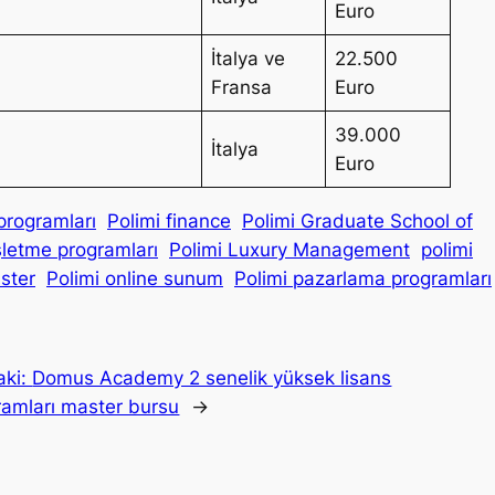
Euro
İtalya ve
22.500
Fransa
Euro
39.000
İtalya
Euro
programları
Polimi finance
Polimi Graduate School of
şletme programları
Polimi Luxury Management
polimi
ster
Polimi online sunum
Polimi pazarlama programları
aki:
Domus Academy 2 senelik yüksek lisans
ramları master bursu
→