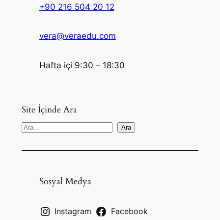
+90 216 504 20 12
vera@veraedu.com
Hafta içi 9:30 – 18:30
Site İçinde Ara
S
Ara
e
a
r
c
Sosyal Medya
h
Instagram
Facebook