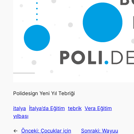
Polidesign Yeni Yıl Tebriği
italya
İtalya’da Eğitim
tebrik
Vera Eğitim
yılbaşı
←
Önceki:
Çocuklar için
Sonraki:
Wayuu