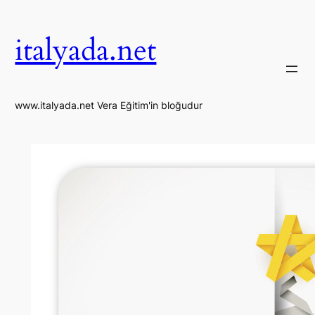
İçeriğe
geç
italyada.net
www.italyada.net Vera Eğitim'in bloğudur