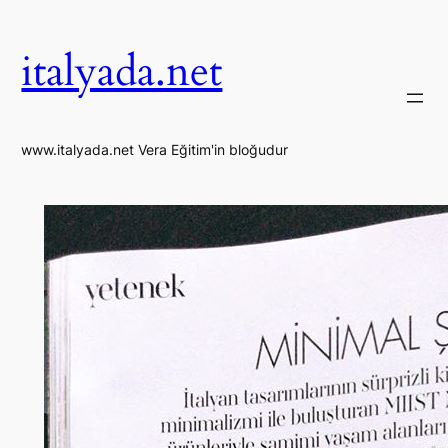
İçeriğe
geç
italyada.net
www.italyada.net Vera Eğitim'in bloğudur