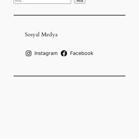
S
Ara
e
a
r
c
Sosyal Medya
h
Instagram
Facebook