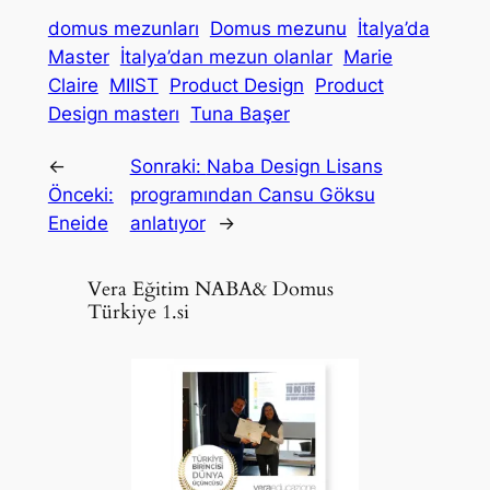
domus mezunları
Domus mezunu
İtalya’da
Master
İtalya’dan mezun olanlar
Marie
Claire
MIIST
Product Design
Product
Design masterı
Tuna Başer
←
Sonraki:
Naba Design Lisans
Önceki:
programından Cansu Göksu
Eneide
anlatıyor
→
Vera Eğitim NABA& Domus
Türkiye 1.si