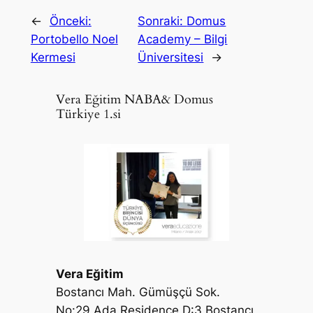
←
Önceki:
Sonraki:
Domus
Portobello Noel
Academy – Bilgi
Kermesi
Üniversitesi
→
Vera Eğitim NABA& Domus
Türkiye 1.si
Vera Eğitim
Bostancı Mah. Gümüşçü Sok.
No:29 Ada Residence D:3 Bostancı