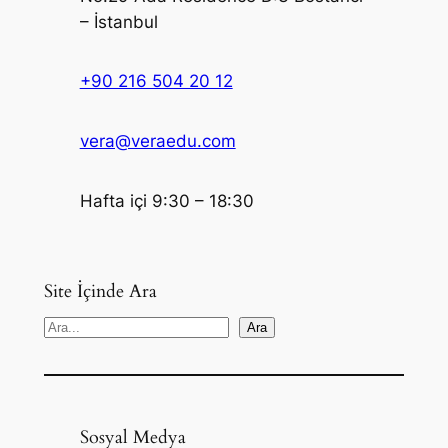
– İstanbul
+90 216 504 20 12
vera@veraedu.com
Hafta içi 9:30 – 18:30
Site İçinde Ara
S
Ara
e
a
r
c
Sosyal Medya