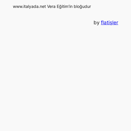
www.italyada.net Vera Eğitim'in bloğudur
by
flatişler