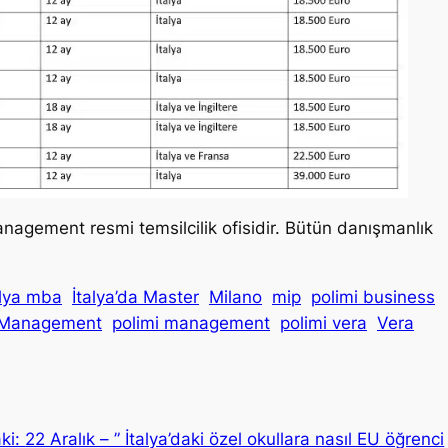
nagement resmi temsilcilik ofisidir. Bütün danışmanlık
alya mba
İtalya’da Master
Milano
mip
polimi business
f Management
polimi management
polimi vera
Vera
ki:
22 Aralık – ” İtalya’daki özel okullara nasıl EU öğrenci