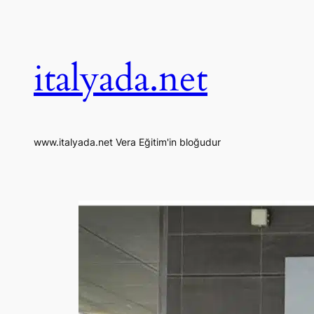
İçeriğe
geç
italyada.net
www.italyada.net Vera Eğitim'in bloğudur