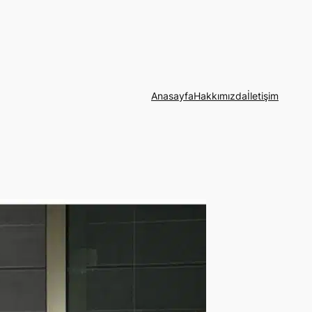
Anasayfa
Hakkımızda
İletişim
Vera
Eğitim
NABA&
Domus
Türkiye