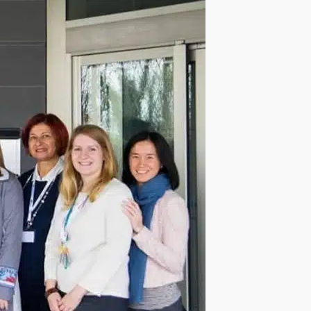
1.si
Vera Eğitim
Bostancı Mah.
Gümüşçü Sok.
No:29 Ada
Residence D:3
Bostancı –
İstanbul
+90 216 504
20 12
vera@veraedu.