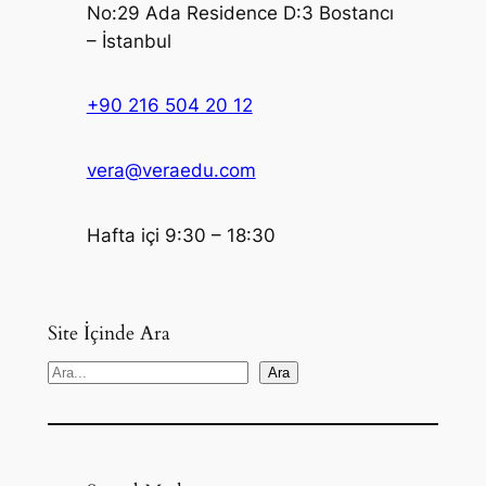
No:29 Ada Residence D:3 Bostancı
– İstanbul
+90 216 504 20 12
vera@veraedu.com
Hafta içi 9:30 – 18:30
Site İçinde Ara
S
Ara
e
a
r