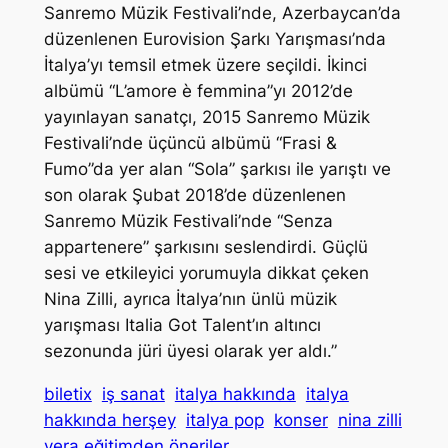
Sanremo Müzik Festivali’nde, Azerbaycan’da
düzenlenen Eurovision Şarkı Yarışması’nda
İtalya’yı temsil etmek üzere seçildi. İkinci
albümü “L’amore è femmina”yı 2012’de
yayınlayan sanatçı, 2015 Sanremo Müzik
Festivali’nde üçüncü albümü “Frasi &
Fumo”da yer alan “Sola” şarkısı ile yarıştı ve
son olarak Şubat 2018’de düzenlenen
Sanremo Müzik Festivali’nde “Senza
appartenere” şarkısını seslendirdi. Güçlü
sesi ve etkileyici yorumuyla dikkat çeken
Nina Zilli, ayrıca İtalya’nın ünlü müzik
yarışması Italia Got Talent’ın altıncı
sezonunda jüri üyesi olarak yer aldı.”
biletix
iş sanat
italya hakkında
italya
hakkında herşey
italya pop
konser
nina zilli
vera eğitimden öneriler