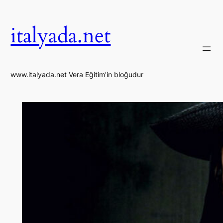
İçeriğe
geç
italyada.net
www.italyada.net Vera Eğitim'in bloğudur