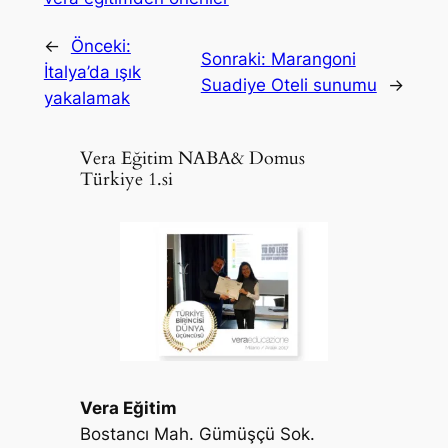
←
Önceki:
Sonraki:
Marangoni
İtalya’da ışık
Suadiye Oteli sunumu
→
yakalamak
Vera Eğitim NABA& Domus
Türkiye 1.si
Vera Eğitim
Bostancı Mah. Gümüşçü Sok.