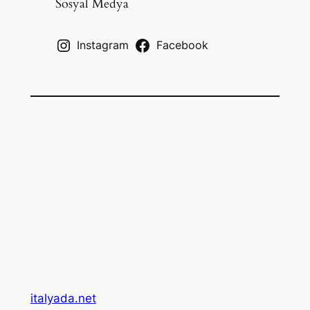
c
Sosyal Medya
h
Instagram
Facebook
italyada.net