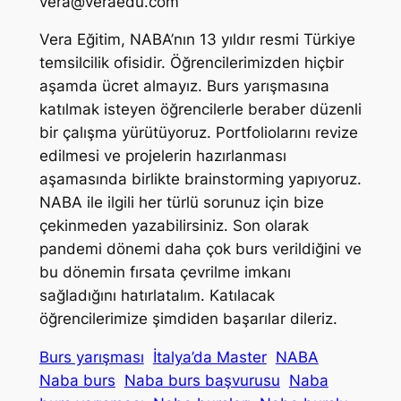
vera@veraedu.com
Vera Eğitim, NABA’nın 13 yıldır resmi Türkiye
temsilcilik ofisidir. Öğrencilerimizden hiçbir
aşamda ücret almayız. Burs yarışmasına
katılmak isteyen öğrencilerle beraber düzenli
bir çalışma yürütüyoruz. Portfoliolarını revize
edilmesi ve projelerin hazırlanması
aşamasında birlikte brainstorming yapıyoruz.
NABA ile ilgili her türlü sorunuz için bize
çekinmeden yazabilirsiniz. Son olarak
pandemi dönemi daha çok burs verildiğini ve
bu dönemin fırsata çevrilme imkanı
sağladığını hatırlatalım. Katılacak
öğrencilerimize şimdiden başarılar dileriz.
Burs yarışması
İtalya’da Master
NABA
Naba burs
Naba burs başvurusu
Naba