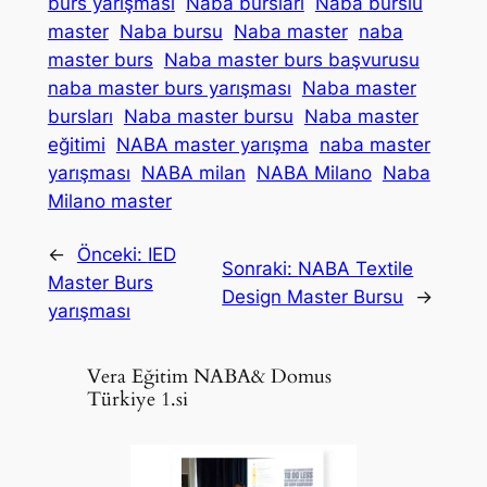
burs yarışması
Naba bursları
Naba burslu
master
Naba bursu
Naba master
naba
master burs
Naba master burs başvurusu
naba master burs yarışması
Naba master
bursları
Naba master bursu
Naba master
eğitimi
NABA master yarışma
naba master
yarışması
NABA milan
NABA Milano
Naba
Milano master
←
Önceki:
IED
Sonraki:
NABA Textile
Master Burs
Design Master Bursu
→
yarışması
Vera Eğitim NABA& Domus
Türkiye 1.si