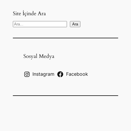
Site İçinde Ara
S
Ara
e
a
r
c
Sosyal Medya
h
Instagram
Facebook