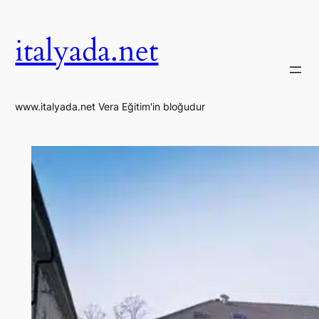
İçeriğe
geç
italyada.net
www.italyada.net Vera Eğitim'in bloğudur