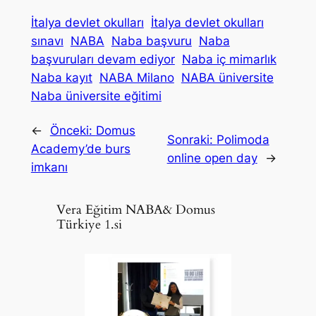
İtalya devlet okulları
İtalya devlet okulları
sınavı
NABA
Naba başvuru
Naba
başvuruları devam ediyor
Naba iç mimarlık
Naba kayıt
NABA Milano
NABA üniversite
Naba üniversite eğitimi
←
Önceki:
Domus
Sonraki:
Polimoda
Academy’de burs
online open day
→
imkanı
Vera Eğitim NABA& Domus
Türkiye 1.si