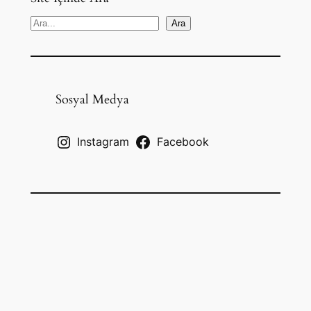
S
Ara
e
a
r
c
Sosyal Medya
h
Instagram
Facebook