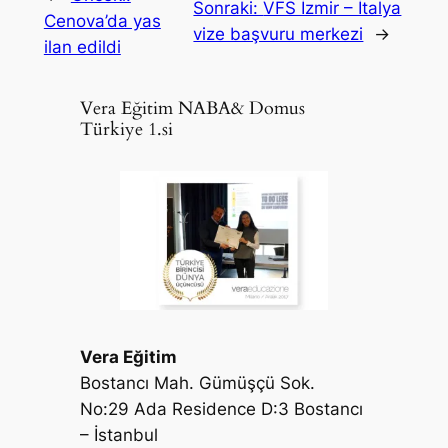
Sonraki:
VFS İzmir – İtalya
Cenova’da yas
vize başvuru merkezi
→
ilan edildi
Vera Eğitim NABA& Domus
Türkiye 1.si
Vera Eğitim
Bostancı Mah. Gümüşçü Sok.
No:29 Ada Residence D:3 Bostancı
– İstanbul