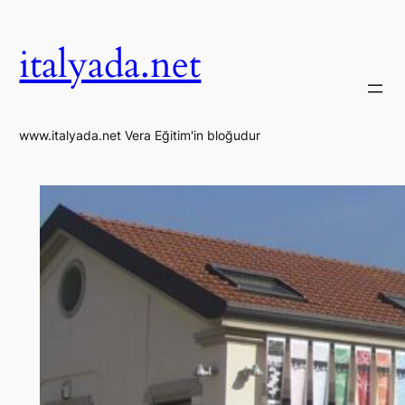
İçeriğe
geç
italyada.net
www.italyada.net Vera Eğitim'in bloğudur