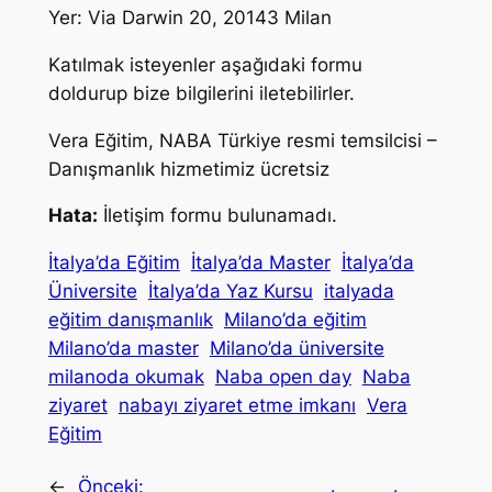
Yer: Via Darwin 20, 20143 Milan
Katılmak isteyenler aşağıdaki formu
doldurup bize bilgilerini iletebilirler.
Vera Eğitim, NABA Türkiye resmi temsilcisi –
Danışmanlık hizmetimiz ücretsiz
Hata:
İletişim formu bulunamadı.
İtalya’da Eğitim
İtalya’da Master
İtalya’da
Üniversite
İtalya’da Yaz Kursu
italyada
eğitim danışmanlık
Milano’da eğitim
Milano’da master
Milano’da üniversite
milanoda okumak
Naba open day
Naba
ziyaret
nabayı ziyaret etme imkanı
Vera
Eğitim
←
Önceki: