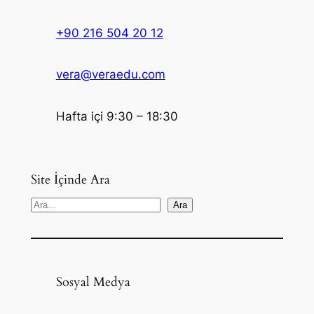
+90 216 504 20 12
vera@veraedu.com
Hafta içi 9:30 – 18:30
Site İçinde Ara
S
Ara
e
a
r
c
Sosyal Medya
h