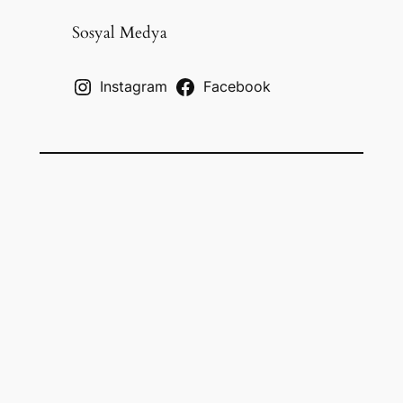
r
c
Sosyal Medya
h
Instagram
Facebook