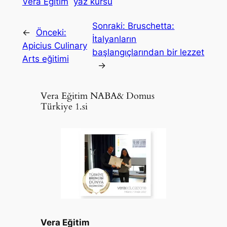
Vera Eğitim
yaz kursu
Sonraki:
Bruschetta:
←
Önceki:
İtalyanların
Apicius Culinary
başlangıçlarından bir lezzet
Arts eğitimi
→
Vera Eğitim NABA& Domus
Türkiye 1.si
Vera Eğitim