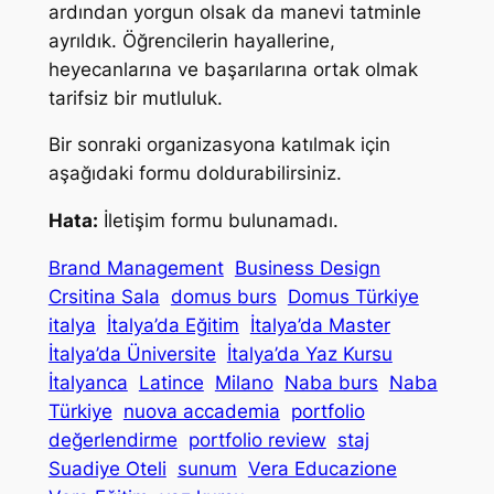
ardından yorgun olsak da manevi tatminle
ayrıldık. Öğrencilerin hayallerine,
heyecanlarına ve başarılarına ortak olmak
tarifsiz bir mutluluk.
Bir sonraki organizasyona katılmak için
aşağıdaki formu doldurabilirsiniz.
Hata:
İletişim formu bulunamadı.
Brand Management
Business Design
Crsitina Sala
domus burs
Domus Türkiye
italya
İtalya’da Eğitim
İtalya’da Master
İtalya’da Üniversite
İtalya’da Yaz Kursu
İtalyanca
Latince
Milano
Naba burs
Naba
Türkiye
nuova accademia
portfolio
değerlendirme
portfolio review
staj
Suadiye Oteli
sunum
Vera Educazione