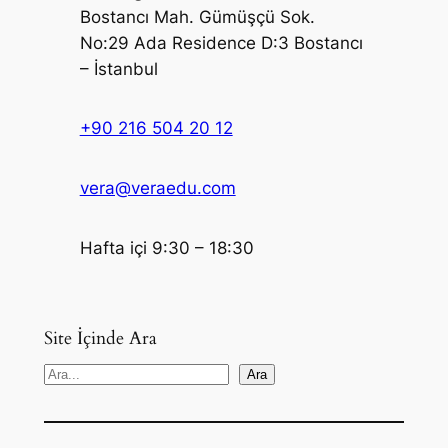
Bostancı Mah. Gümüşçü Sok.
No:29 Ada Residence D:3 Bostancı
– İstanbul
+90 216 504 20 12
vera@veraedu.com
Hafta içi 9:30 – 18:30
Site İçinde Ara
S
Ara
e
a