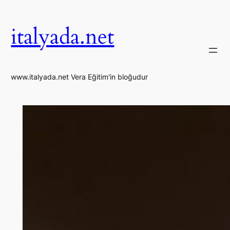
İçeriğe
geç
italyada.net
www.italyada.net Vera Eğitim'in bloğudur