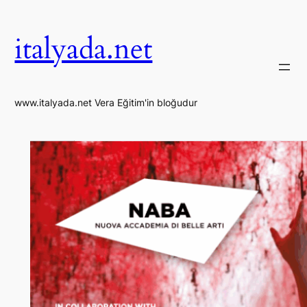
İçeriğe
geç
italyada.net
www.italyada.net Vera Eğitim'in bloğudur