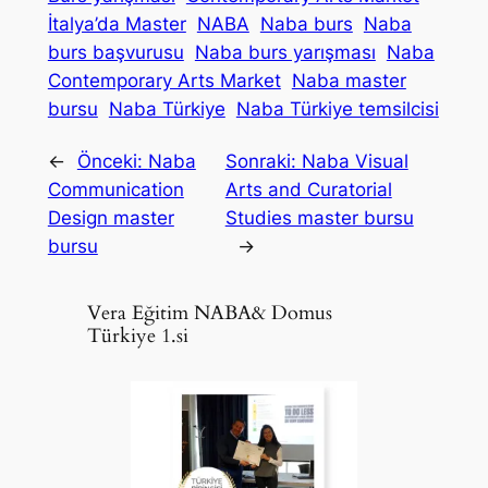
İtalya’da Master
NABA
Naba burs
Naba
burs başvurusu
Naba burs yarışması
Naba
Contemporary Arts Market
Naba master
bursu
Naba Türkiye
Naba Türkiye temsilcisi
←
Önceki:
Naba
Sonraki:
Naba Visual
Communication
Arts and Curatorial
Design master
Studies master bursu
bursu
→
Vera Eğitim NABA& Domus
Türkiye 1.si