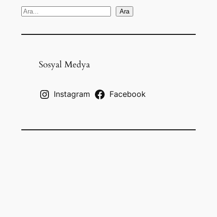
S
Ara
e
a
r
c
Sosyal Medya
h
Instagram
Facebook