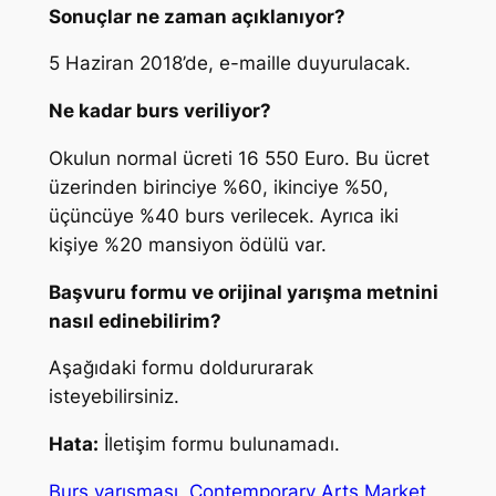
Sonuçlar ne zaman açıklanıyor?
5 Haziran 2018’de, e-maille duyurulacak.
Ne kadar burs veriliyor?
Okulun normal ücreti 16 550 Euro. Bu ücret
üzerinden birinciye %60, ikinciye %50,
üçüncüye %40 burs verilecek. Ayrıca iki
kişiye %20 mansiyon ödülü var.
Başvuru formu ve orijinal yarışma metnini
nasıl edinebilirim?
Aşağıdaki formu doldururarak
isteyebilirsiniz.
Hata:
İletişim formu bulunamadı.
Burs yarışması
Contemporary Arts Market