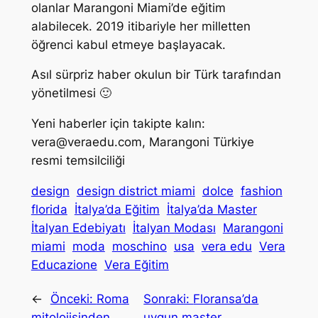
olanlar Marangoni Miami’de eğitim
alabilecek. 2019 itibariyle her milletten
öğrenci kabul etmeye başlayacak.
Asıl sürpriz haber okulun bir Türk tarafından
yönetilmesi 🙂
Yeni haberler için takipte kalın:
vera@veraedu.com
, Marangoni Türkiye
resmi temsilciliği
design
design district miami
dolce
fashion
florida
İtalya’da Eğitim
İtalya’da Master
İtalyan Edebiyatı
İtalyan Modası
Marangoni
miami
moda
moschino
usa
vera edu
Vera
Educazione
Vera Eğitim
←
Önceki:
Roma
Sonraki:
Floransa’da
mitolojisinden
uygun master