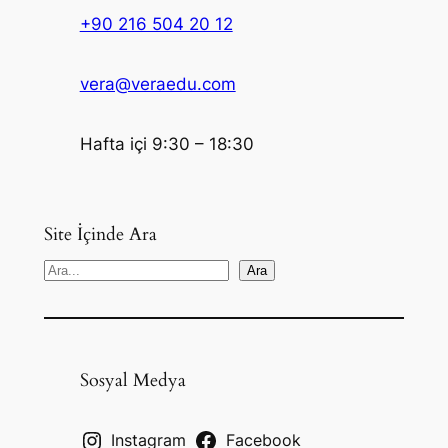
+90 216 504 20 12
vera@veraedu.com
Hafta içi 9:30 – 18:30
Site İçinde Ara
S
Ara
e
a
r
c
Sosyal Medya
h
Instagram
Facebook