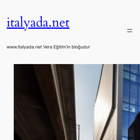
İçeriğe
geç
italyada.net
www.italyada.net Vera Eğitim'in bloğudur