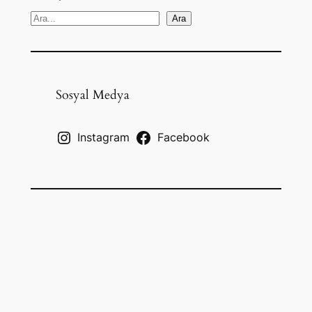
S
Ara
e
a
r
c
Sosyal Medya
h
Instagram
Facebook