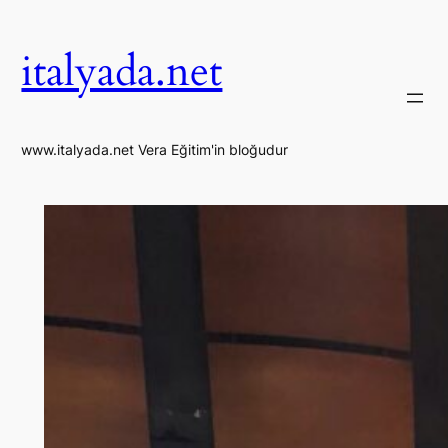
İçeriğe
geç
italyada.net
www.italyada.net Vera Eğitim'in bloğudur