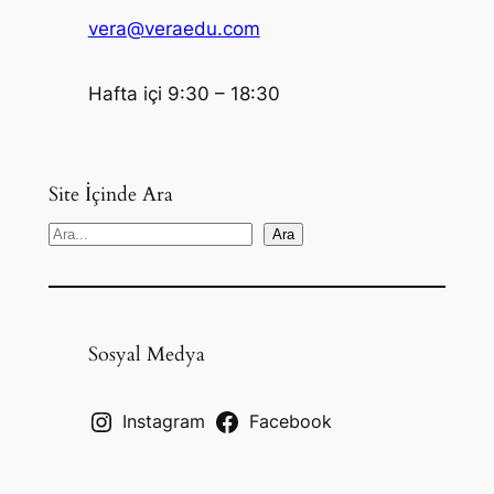
vera@veraedu.com
Hafta içi 9:30 – 18:30
Site İçinde Ara
S
Ara
e
a
r
c
Sosyal Medya
h
Instagram
Facebook