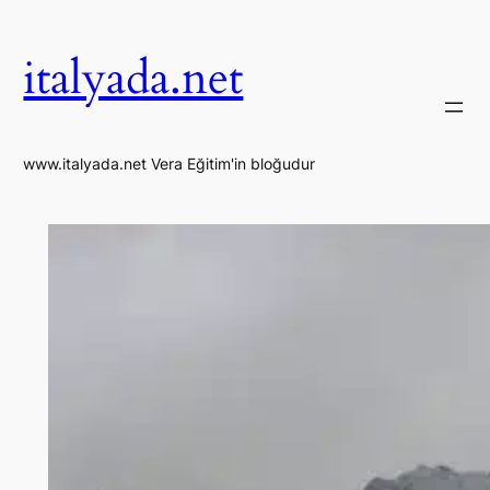
İçeriğe
geç
italyada.net
www.italyada.net Vera Eğitim'in bloğudur