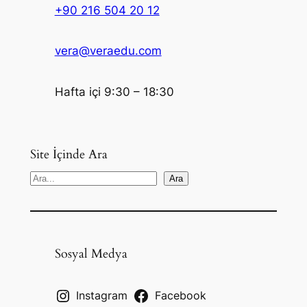
+90 216 504 20 12
vera@veraedu.com
Hafta içi 9:30 – 18:30
Site İçinde Ara
S
Ara
e
a
r
c
Sosyal Medya
h
Instagram
Facebook