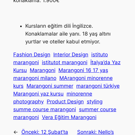
konaklama: 1.900€
Kursların eğitim dili İngilizce.
Konaklamalar aile yanı. 18 yaş altını
yurtlar ve oteller kabul etmiyor.
Fashion Design
Interior Design
istituto
marangoni
istitutot marangoni
İtalya’da Yaz
Kursu
Marangoni
Marangoni 16 17 yaş
marangoni milano
MArangoni minorenne
kurs
Marangoni summer
marangoni türkiye
Marangoni yaz kursu
minorenne
photography
Product Design
styling
summe course marangoni
summer course
marangoni
Vera Eğitim Marangoni
←
Önceki:
12 Şubat’ta
Sonraki:
Nello’s