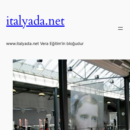
İçeriğe
geç
italyada.net
www.italyada.net Vera Eğitim'in bloğudur