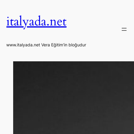
İçeriğe
geç
italyada.net
www.italyada.net Vera Eğitim'in bloğudur