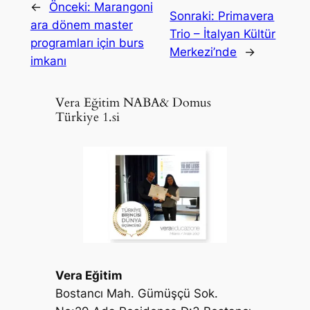
←
Önceki:
Marangoni
Sonraki:
Primavera
ara dönem master
Trio – İtalyan Kültür
programları için burs
Merkezi’nde
→
imkanı
Vera Eğitim NABA& Domus
Türkiye 1.si
Vera Eğitim
Bostancı Mah. Gümüşçü Sok.