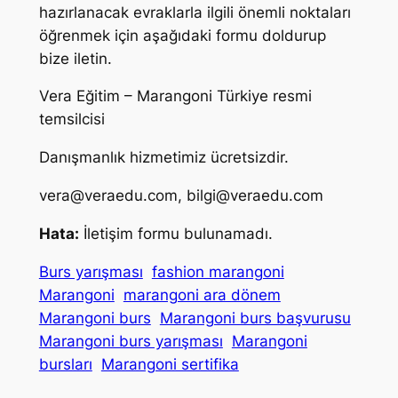
hazırlanacak evraklarla ilgili önemli noktaları
öğrenmek için aşağıdaki formu doldurup
bize iletin.
Vera Eğitim – Marangoni Türkiye resmi
temsilcisi
Danışmanlık hizmetimiz ücretsizdir.
vera@veraedu.com
,
bilgi@veraedu.com
Hata:
İletişim formu bulunamadı.
Burs yarışması
fashion marangoni
Marangoni
marangoni ara dönem
Marangoni burs
Marangoni burs başvurusu
Marangoni burs yarışması
Marangoni
bursları
Marangoni sertifika