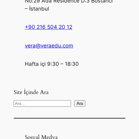
No:29 Ada Residence D:3 Bostancı
– İstanbul
+90 216 504 20 12
vera@veraedu.com
Hafta içi 9:30 – 18:30
Site İçinde Ara
S
Ara
e
a
r
c
Sosyal Medya