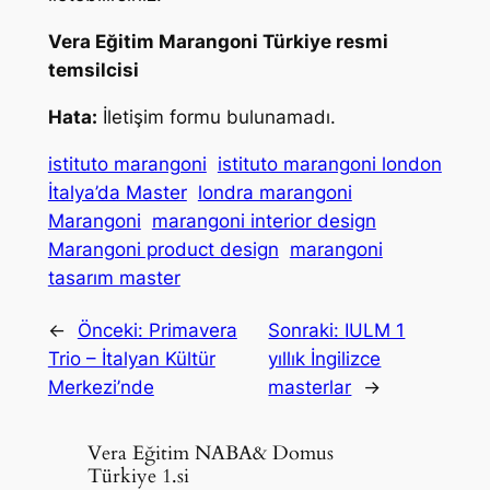
Vera Eğitim Marangoni Türkiye resmi
temsilcisi
Hata:
İletişim formu bulunamadı.
istituto marangoni
istituto marangoni london
İtalya’da Master
londra marangoni
Marangoni
marangoni interior design
Marangoni product design
marangoni
tasarım master
←
Önceki:
Primavera
Sonraki:
IULM 1
Trio – İtalyan Kültür
yıllık İngilizce
Merkezi’nde
masterlar
→
Vera Eğitim NABA& Domus
Türkiye 1.si