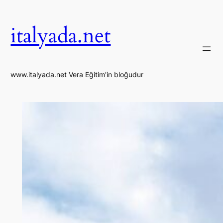
İçeriğe
geç
italyada.net
www.italyada.net Vera Eğitim'in bloğudur