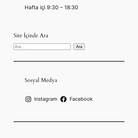
Hafta içi 9:30 – 18:30
Site İçinde Ara
S
Ara
e
a
r
c
Sosyal Medya
h
Instagram
Facebook