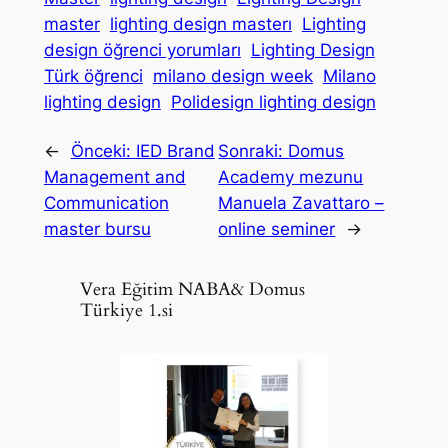
master
lighting design masterı
Lighting
design öğrenci yorumları
Lighting Design
Türk öğrenci
milano design week
Milano
lighting design
Polidesign lighting design
←
Önceki:
IED Brand
Sonraki:
Domus
Management and
Academy mezunu
Communication
Manuela Zavattaro –
master bursu
online seminer
→
Vera Eğitim NABA& Domus
Türkiye 1.si