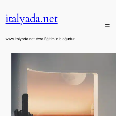
İçeriğe
geç
italyada.net
www.italyada.net Vera Eğitim'in bloğudur