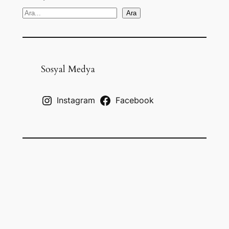
S
Ara
e
a
r
c
Sosyal Medya
h
Instagram
Facebook