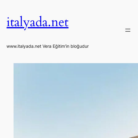
İçeriğe
geç
italyada.net
www.italyada.net Vera Eğitim'in bloğudur