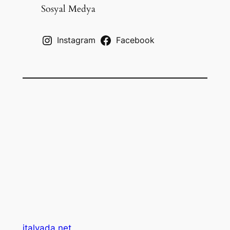
c
Sosyal Medya
h
Instagram
Facebook
italyada.net