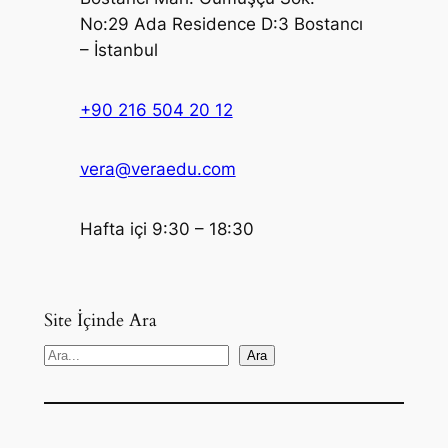
No:29 Ada Residence D:3 Bostancı
– İstanbul
+90 216 504 20 12
vera@veraedu.com
Hafta içi 9:30 – 18:30
Site İçinde Ara
S
Ara
e
a
r