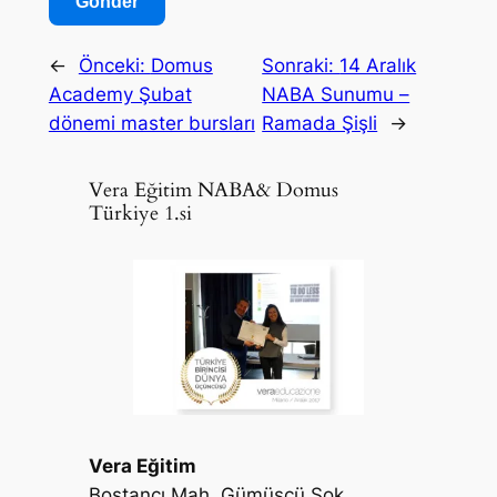
←
Önceki:
Domus
Sonraki:
14 Aralık
Academy Şubat
NABA Sunumu –
dönemi master bursları
Ramada Şişli
→
Vera Eğitim NABA& Domus
Türkiye 1.si
Vera Eğitim
Bostancı Mah. Gümüşçü Sok.