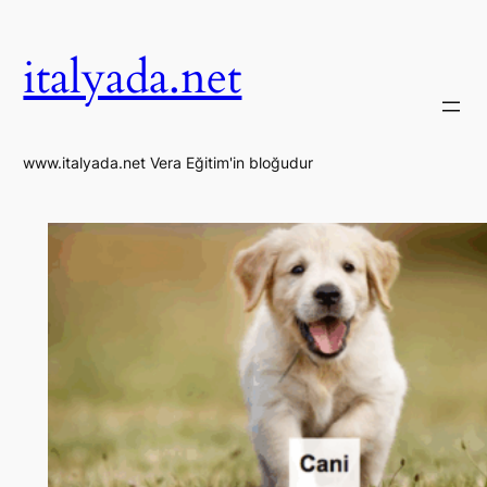
İçeriğe
geç
italyada.net
www.italyada.net Vera Eğitim'in bloğudur