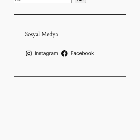
S
e
a
r
c
Sosyal Medya
h
Instagram
Facebook