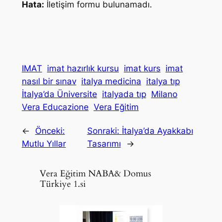
Hata:
İletişim formu bulunamadı.
IMAT
imat hazırlık kursu
imat kurs
imat
nasıl bir sınav
italya medicina
italya tıp
İtalya’da Üniversite
italyada tıp
Milano
Vera Educazione
Vera Eğitim
←
Önceki:
Sonraki:
İtalya’da Ayakkabı
Mutlu Yıllar
Tasarımı
→
Vera Eğitim NABA& Domus
Türkiye 1.si