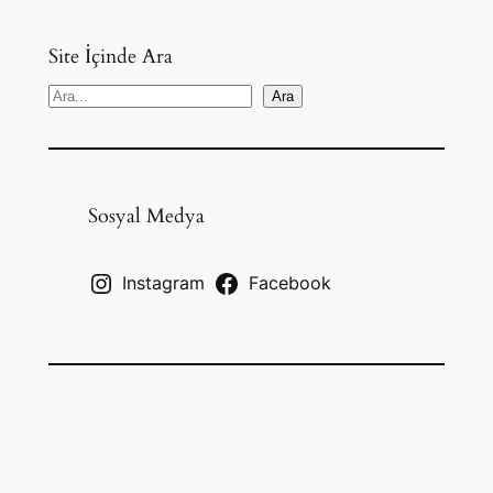
Site İçinde Ara
S
Ara
e
a
r
c
Sosyal Medya
h
Instagram
Facebook