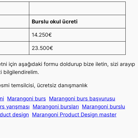
Burslu okul ücreti
14.250€
23.500€
metni için aşağıdaki formu doldurup bize iletin, sizi arayıp
zi bilgilendirelim.
esmi temsilcisi, ücretsiz danışmanlık
ni
Marangoni burs
Marangoni burs başvurusu
rs yarışması
Marangoni bursları
Marangoni burslu
duct design
Marangoni Product Design master