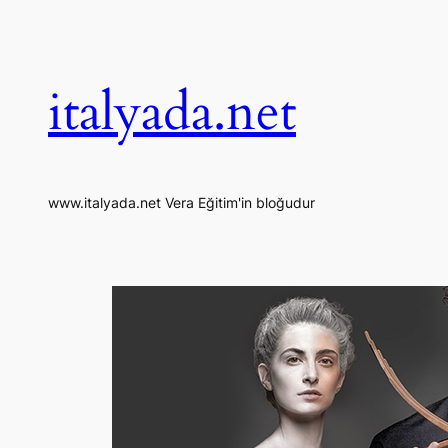
İçeriğe
geç
italyada.net
www.italyada.net Vera Eğitim'in bloğudur