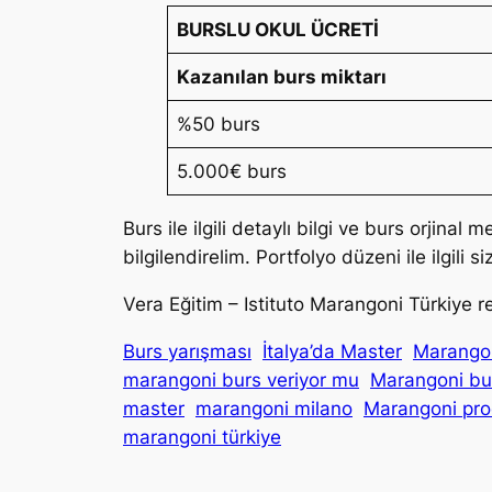
BURSLU OKUL ÜCRETİ
Kazanılan burs miktarı
%50 burs
5.000€ burs
Burs ile ilgili detaylı bilgi ve burs orjinal 
bilgilendirelim. Portfolyo düzeni ile ilgili si
Vera Eğitim – Istituto Marangoni Türkiye r
Burs yarışması
İtalya’da Master
Marango
marangoni burs veriyor mu
Marangoni bu
master
marangoni milano
Marangoni pro
marangoni türkiye