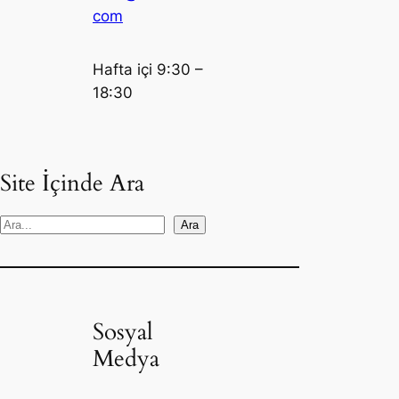
com
Hafta içi 9:30 –
18:30
Site İçinde Ara
S
Ara
e
a
r
c
Sosyal
h
Medya